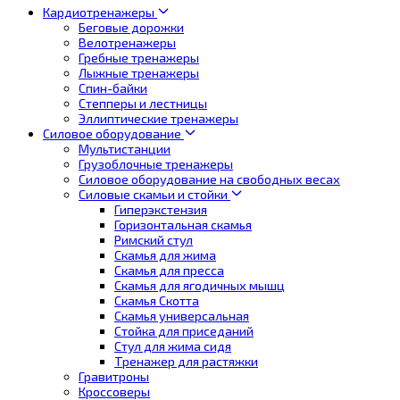
Кардиотренажеры
Беговые дорожки
Велотренажеры
Гребные тренажеры
Лыжные тренажеры
Спин-байки
Степперы и лестницы
Эллиптические тренажеры
Силовое оборудование
Мультистанции
Грузоблочные тренажеры
Силовое оборудование на свободных весах
Силовые скамьи и стойки
Гиперэкстензия
Горизонтальная скамья
Римский стул
Скамья для жима
Скамья для пресса
Скамья для ягодичных мышц
Скамья Скотта
Скамья универсальная
Стойка для приседаний
Стул для жима сидя
Тренажер для растяжки
Гравитроны
Кроссоверы