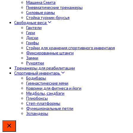
Машина Смита
Пневматические тренажеры
Силовые рамы
Стойка турник-брусья
Свободные веса
Гантели
Гири
Диски
Грифы
Стойки для хранения спортивного инвентаря
Фиксированные штанги
Замки
Рукоятки
Тренажеры для реабилитации
Спортивный инвентарь
Бодибары
Гимнастические мячи
Коврики для фитнеса и йоги
Медболы, сэндбэги
Плиобоксы
Степ-платформы
Функциональные петли
Эспандеры