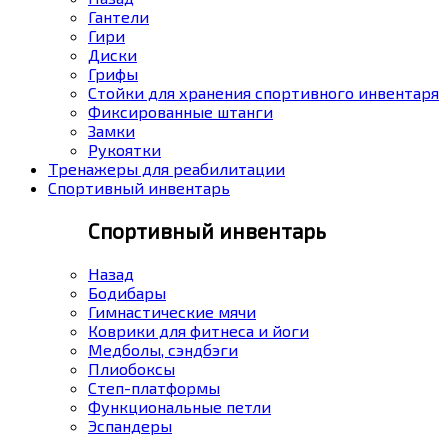
Гантели
Гири
Диски
Грифы
Стойки для хранения спортивного инвентаря
Фиксированные штанги
Замки
Рукоятки
Тренажеры для реабилитации
Спортивный инвентарь
Спортивный инвентарь
Назад
Бодибары
Гимнастические мячи
Коврики для фитнеса и йоги
Медболы, сэндбэги
Плиобоксы
Степ-платформы
Функциональные петли
Эспандеры