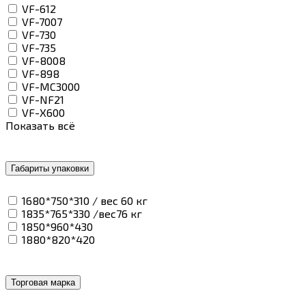
VF-612
VF-7007
VF-730
VF-735
VF-8008
VF-898
VF-MC3000
VF-NF21
VF-X600
Показать всё
Габариты упаковки
1680*750*310 / вес 60 кг
1835*765*330 /вес76 кг
1850*960*430
1880*820*420
Торговая марка