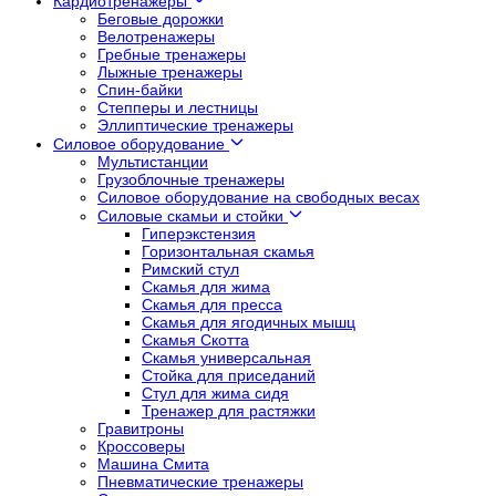
Кардиотренажеры
Беговые дорожки
Велотренажеры
Гребные тренажеры
Лыжные тренажеры
Спин-байки
Степперы и лестницы
Эллиптические тренажеры
Силовое оборудование
Мультистанции
Грузоблочные тренажеры
Силовое оборудование на свободных весах
Силовые скамьи и стойки
Гиперэкстензия
Горизонтальная скамья
Римский стул
Скамья для жима
Скамья для пресса
Скамья для ягодичных мышц
Скамья Скотта
Скамья универсальная
Стойка для приседаний
Стул для жима сидя
Тренажер для растяжки
Гравитроны
Кроссоверы
Машина Смита
Пневматические тренажеры