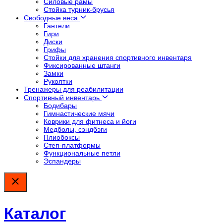
Силовые рамы
Стойка турник-брусья
Свободные веса
Гантели
Гири
Диски
Грифы
Стойки для хранения спортивного инвентаря
Фиксированные штанги
Замки
Рукоятки
Тренажеры для реабилитации
Спортивный инвентарь
Бодибары
Гимнастические мячи
Коврики для фитнеса и йоги
Медболы, сэндбэги
Плиобоксы
Степ-платформы
Функциональные петли
Эспандеры
Каталог