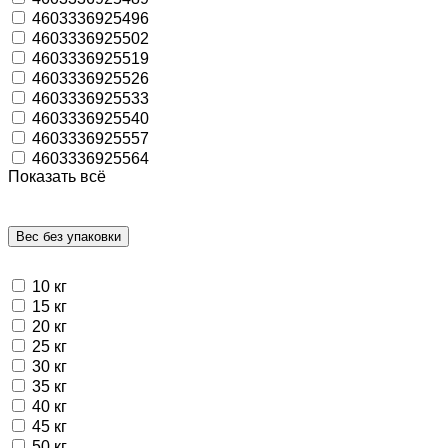
4603336925496
4603336925502
4603336925519
4603336925526
4603336925533
4603336925540
4603336925557
4603336925564
Показать всё
Вес без упаковки
10 кг
15 кг
20 кг
25 кг
30 кг
35 кг
40 кг
45 кг
50 кг