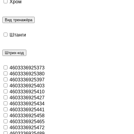
Хром
Вид тренажёра
Штанги
Штрих-код
4603336925373
4603336925380
4603336925397
4603336925403
4603336925410
4603336925427
4603336925434
4603336925441
4603336925458
4603336925465
4603336925472
4603336925489