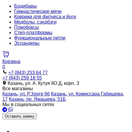
Бодибары
Гимнастические мячи
Коврики для фитнеса и йоги
Медболы, сэндбэги
Плиобоксы
Степ-платформы
Функциональные петли
Эспандеры
Корзина
0
+7 (843) 253 64 77
+7 (843) 259 18 55
Казань, ул. А. Кутуя IIO Д, корп. З
Все магазины
Казань, ул. Р.Зорге 66
Казань, ул. Комиссара Габишева,
17
Казань, пр. Ямашева, 51Б
Мы в социальных сетях
Оставить заявку