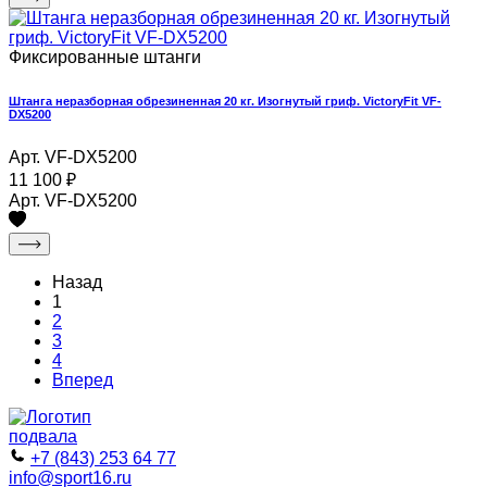
Фиксированные штанги
Штанга неразборная обрезиненная 20 кг. Изогнутый гриф. VictoryFit VF-
DX5200
Арт. VF-DX5200
11 100
₽
Арт. VF-DX5200
Назад
1
2
3
4
Вперед
+7 (843) 253 64 77
info@sport16.ru