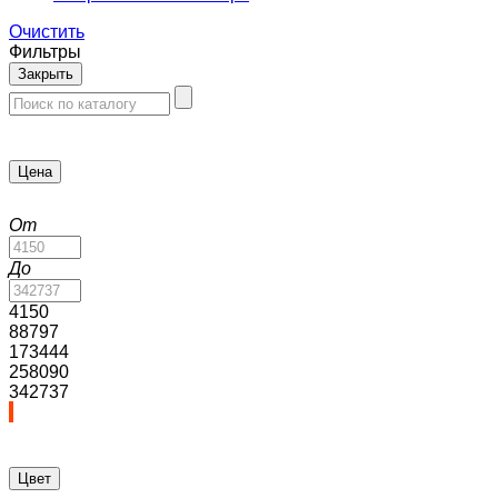
Очистить
Фильтры
Закрыть
Цена
От
До
4150
88797
173444
258090
342737
Цвет