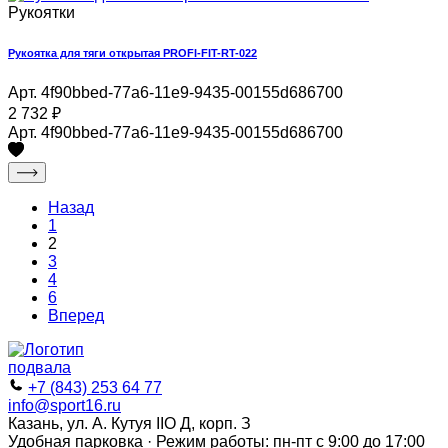
Рукоятки
Рукоятка для тяги открытая PROFI-FIT-RT-022
Арт. 4f90bbed-77a6-11e9-9435-00155d686700
2 732
₽
Арт. 4f90bbed-77a6-11e9-9435-00155d686700
Назад
1
2
3
4
6
Вперед
+7 (843) 253 64 77
info@sport16.ru
Казань, ул. А. Кутуя IIO Д, корп. З
Удобная парковка · Режим работы: пн-пт с 9:00 до 17:00