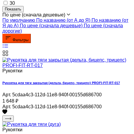
30
Показать
По цене (сначала дешевые)
По умолчанию
По названию (от А до Я)
По названию (от
Я до А)
По цене (сначала дешевые)
По цене (сначала
дорогие)
Фильтры
Рукоятки
Рукоятка для тяги закрытая (дельта, бицепс, трицепс) PROFI-FIT-RT-017
Арт. 5cdaa4c3-112d-11e8-940f-00155d686700
1 648
₽
Арт. 5cdaa4c3-112d-11e8-940f-00155d686700
Рукоятки