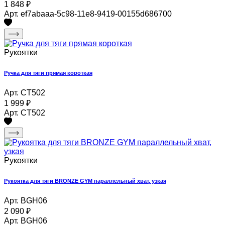
1 848
₽
Арт. ef7abaaa-5c98-11e8-9419-00155d686700
Рукоятки
Ручка для тяги прямая короткая
Арт. CT502
1 999
₽
Арт. CT502
Рукоятки
Рукоятка для тяги BRONZE GYM параллельный хват, узкая
Арт. BGH06
2 090
₽
Арт. BGH06