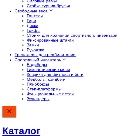
Силовые рамы
Стойка турник-брусья
Свободные веса
Гантели
Гири
Диски
Грифы
Стойки для хранения спортивного инвентаря
Фиксированные штанги
Замки
Рукоятки
Тренажеры для реабилитации
Спортивный инвентарь
Бодибары
Гимнастические мячи
Коврики для фитнеса и йоги
Медболы, сэндбэги
Плиобоксы
Степ-платформы
Функциональные петли
Эспандеры
Каталог