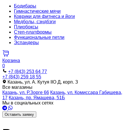
Бодибары
Гимнастические мячи
Коврики для фитнеса и йоги
Медболы, сэндбэги
Плиобоксы
Степ-платформы
Функциональные петли
Эспандеры
Корзина
0
+7 (843) 253 64 77
+7 (843) 259 18 55
Казань, ул. А. Кутуя IIO Д, корп. З
Все магазины
Казань, ул. Р.Зорге 66
Казань, ул. Комиссара Габишева,
17
Казань, пр. Ямашева, 51Б
Мы в социальных сетях
Оставить заявку