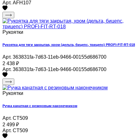
Арт. AFH107
Рукоятки
Рукоятка для тяги закрытая, хром (дельта, бицепс, трицепс) PROFI-FIT-RT-018
Арт. 363831fa-7d63-11eb-9466-00155d686700
2 438
₽
Арт. 363831fa-7d63-11eb-9466-00155d686700
Рукоятки
Ручка канатная с резиновым наконечником
Арт. CT509
2 499
₽
Арт. CT509