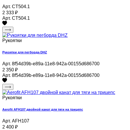
Арт. CT504.1
2 333
₽
Арт. CT504.1
Рукоятки
Рукоятки для пегборда DHZ
Арт. 8f54d39b-e89a-11e8-942a-00155d686700
2 350
₽
Арт. 8f54d39b-e89a-11e8-942a-00155d686700
Рукоятки
Aerofit AFH107 двойной канат для тяги на трицепс
Арт. AFH107
2 400
₽