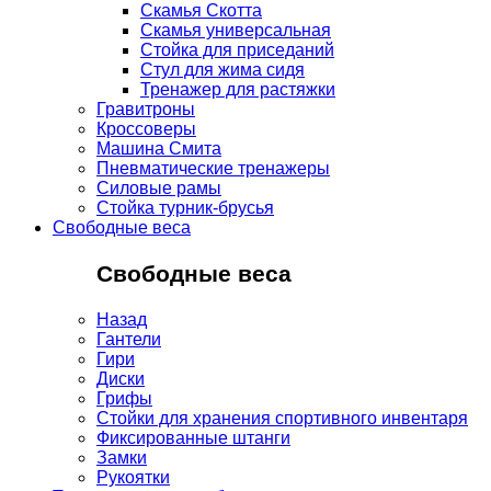
Скамья Скотта
Скамья универсальная
Стойка для приседаний
Стул для жима сидя
Тренажер для растяжки
Гравитроны
Кроссоверы
Машина Смита
Пневматические тренажеры
Силовые рамы
Стойка турник-брусья
Свободные веса
Свободные веса
Назад
Гантели
Гири
Диски
Грифы
Стойки для хранения спортивного инвентаря
Фиксированные штанги
Замки
Рукоятки