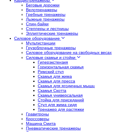
Кардиотренажеры
Беговые дорожки
Велотренажеры
Гребные тренажеры
Лыжные тренажеры
Спин-байки
Степперы и лестницы
Эллиптические тренажеры
Силовое оборудование
Мультистанции
Грузоблочные тренажеры
Силовое оборудование на свободных весах
Силовые скамьи и стойки
Гиперэкстензия
Горизонтальная скамья
Римский стул
Скамья для жима
Скамья для пресса
Скамья для ягодичных мышц
Скамья Скотта
Скамья универсальная
Стойка для приседаний
Стул для жима сидя
Тренажер для растяжки
Гравитроны
Кроссоверы
Машина Смита
Пневматические тренажеры