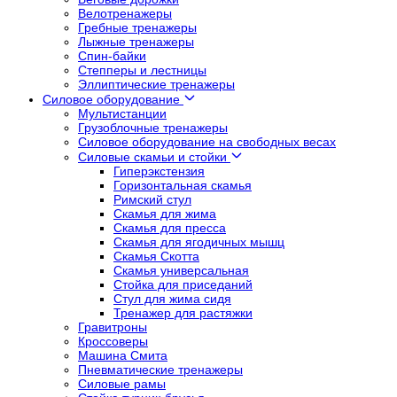
Велотренажеры
Гребные тренажеры
Лыжные тренажеры
Спин-байки
Степперы и лестницы
Эллиптические тренажеры
Силовое оборудование
Мультистанции
Грузоблочные тренажеры
Силовое оборудование на свободных весах
Силовые скамьи и стойки
Гиперэкстензия
Горизонтальная скамья
Римский стул
Скамья для жима
Скамья для пресса
Скамья для ягодичных мышц
Скамья Скотта
Скамья универсальная
Стойка для приседаний
Стул для жима сидя
Тренажер для растяжки
Гравитроны
Кроссоверы
Машина Смита
Пневматические тренажеры
Силовые рамы