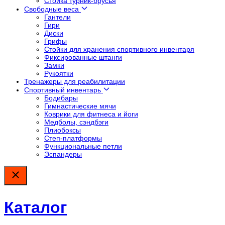
Стойка турник-брусья
Свободные веса
Гантели
Гири
Диски
Грифы
Стойки для хранения спортивного инвентаря
Фиксированные штанги
Замки
Рукоятки
Тренажеры для реабилитации
Спортивный инвентарь
Бодибары
Гимнастические мячи
Коврики для фитнеса и йоги
Медболы, сэндбэги
Плиобоксы
Степ-платформы
Функциональные петли
Эспандеры
Каталог