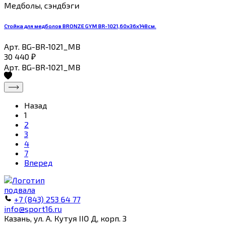
Медболы, сэндбэги
Стойка для медболов BRONZE GYM BR-1021,60х36х148см.
Арт. BG-BR-1021_MB
30 440
₽
Арт. BG-BR-1021_MB
Назад
1
2
3
4
7
Вперед
+7 (843) 253 64 77
info@sport16.ru
Казань, ул. А. Кутуя IIO Д, корп. З