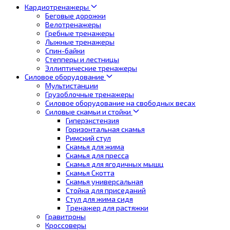
Кардиотренажеры
Беговые дорожки
Велотренажеры
Гребные тренажеры
Лыжные тренажеры
Спин-байки
Степперы и лестницы
Эллиптические тренажеры
Силовое оборудование
Мультистанции
Грузоблочные тренажеры
Силовое оборудование на свободных весах
Силовые скамьи и стойки
Гиперэкстензия
Горизонтальная скамья
Римский стул
Скамья для жима
Скамья для пресса
Скамья для ягодичных мышц
Скамья Скотта
Скамья универсальная
Стойка для приседаний
Стул для жима сидя
Тренажер для растяжки
Гравитроны
Кроссоверы