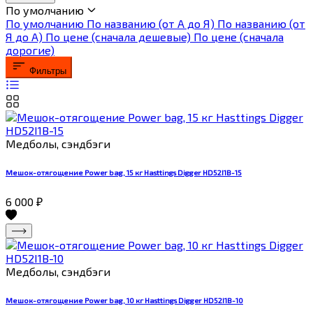
По умолчанию
По умолчанию
По названию (от А до Я)
По названию (от
Я до А)
По цене (сначала дешевые)
По цене (сначала
дорогие)
Фильтры
Медболы, сэндбэги
Мешок-отягощение Power bag, 15 кг Hasttings Digger HD52I1B-15
6 000
₽
Медболы, сэндбэги
Мешок-отягощение Power bag, 10 кг Hasttings Digger HD52I1B-10