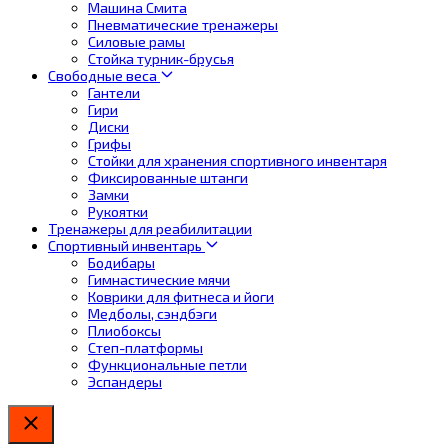
Машина Смита
Пневматические тренажеры
Силовые рамы
Стойка турник-брусья
Свободные веса
Гантели
Гири
Диски
Грифы
Стойки для хранения спортивного инвентаря
Фиксированные штанги
Замки
Рукоятки
Тренажеры для реабилитации
Спортивный инвентарь
Бодибары
Гимнастические мячи
Коврики для фитнеса и йоги
Медболы, сэндбэги
Плиобоксы
Степ-платформы
Функциональные петли
Эспандеры