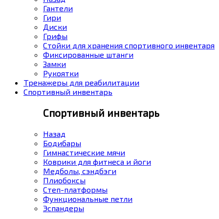
Гантели
Гири
Диски
Грифы
Стойки для хранения спортивного инвентаря
Фиксированные штанги
Замки
Рукоятки
Тренажеры для реабилитации
Спортивный инвентарь
Спортивный инвентарь
Назад
Бодибары
Гимнастические мячи
Коврики для фитнеса и йоги
Медболы, сэндбэги
Плиобоксы
Степ-платформы
Функциональные петли
Эспандеры