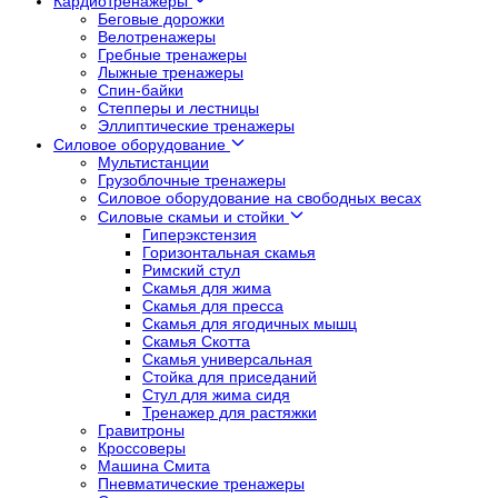
Кардиотренажеры
Беговые дорожки
Велотренажеры
Гребные тренажеры
Лыжные тренажеры
Спин-байки
Степперы и лестницы
Эллиптические тренажеры
Силовое оборудование
Мультистанции
Грузоблочные тренажеры
Силовое оборудование на свободных весах
Силовые скамьи и стойки
Гиперэкстензия
Горизонтальная скамья
Римский стул
Скамья для жима
Скамья для пресса
Скамья для ягодичных мышц
Скамья Скотта
Скамья универсальная
Стойка для приседаний
Стул для жима сидя
Тренажер для растяжки
Гравитроны
Кроссоверы
Машина Смита
Пневматические тренажеры