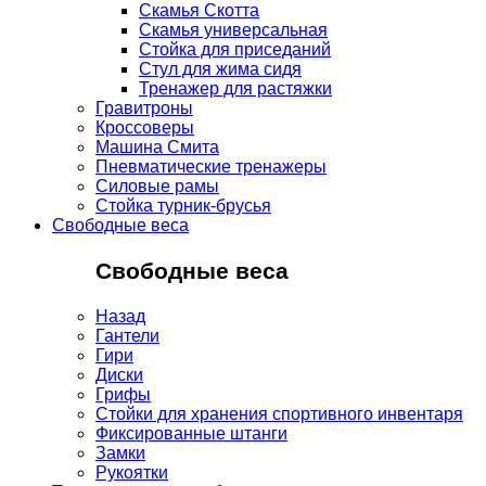
Скамья Скотта
Скамья универсальная
Стойка для приседаний
Стул для жима сидя
Тренажер для растяжки
Гравитроны
Кроссоверы
Машина Смита
Пневматические тренажеры
Силовые рамы
Стойка турник-брусья
Свободные веса
Свободные веса
Назад
Гантели
Гири
Диски
Грифы
Стойки для хранения спортивного инвентаря
Фиксированные штанги
Замки
Рукоятки