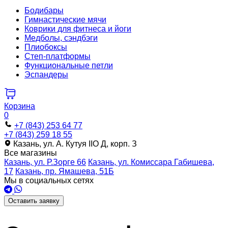
Бодибары
Гимнастические мячи
Коврики для фитнеса и йоги
Медболы, сэндбэги
Плиобоксы
Степ-платформы
Функциональные петли
Эспандеры
Корзина
0
+7 (843) 253 64 77
+7 (843) 259 18 55
Казань, ул. А. Кутуя IIO Д, корп. З
Все магазины
Казань, ул. Р.Зорге 66
Казань, ул. Комиссара Габишева,
17
Казань, пр. Ямашева, 51Б
Мы в социальных сетях
Оставить заявку