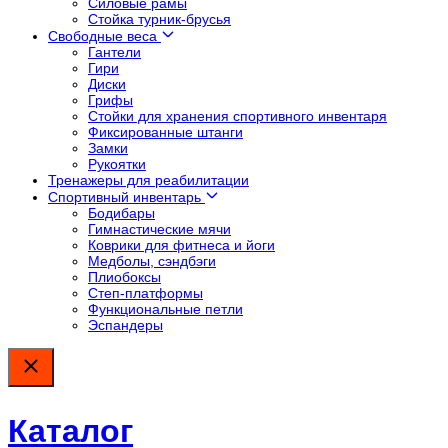
Силовые рамы
Стойка турник-брусья
Свободные веса
Гантели
Гири
Диски
Грифы
Стойки для хранения спортивного инвентаря
Фиксированные штанги
Замки
Рукоятки
Тренажеры для реабилитации
Спортивный инвентарь
Бодибары
Гимнастические мячи
Коврики для фитнеса и йоги
Медболы, сэндбэги
Плиобоксы
Степ-платформы
Функциональные петли
Эспандеры
Каталог