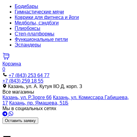
Бодибары
Гимнастические мячи
Коврики для фитнеса и йоги
Медболы, сэндбэги
Плиобоксы
Степ-платформы
Функциональные петли
Эспандеры
Корзина
0
+7 (843) 253 64 77
+7 (843) 259 18 55
Казань, ул. А. Кутуя IIO Д, корп. З
Все магазины
Казань, ул. Р.Зорге 66
Казань, ул. Комиссара Габишева,
17
Казань, пр. Ямашева, 51Б
Мы в социальных сетях
Оставить заявку