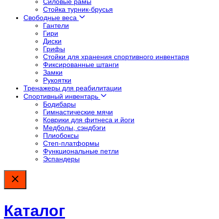
Силовые рамы
Стойка турник-брусья
Свободные веса
Гантели
Гири
Диски
Грифы
Стойки для хранения спортивного инвентаря
Фиксированные штанги
Замки
Рукоятки
Тренажеры для реабилитации
Спортивный инвентарь
Бодибары
Гимнастические мячи
Коврики для фитнеса и йоги
Медболы, сэндбэги
Плиобоксы
Степ-платформы
Функциональные петли
Эспандеры
Каталог