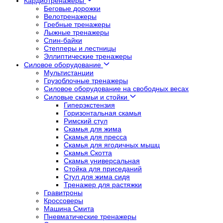
Кардиотренажеры
Беговые дорожки
Велотренажеры
Гребные тренажеры
Лыжные тренажеры
Спин-байки
Степперы и лестницы
Эллиптические тренажеры
Силовое оборудование
Мультистанции
Грузоблочные тренажеры
Силовое оборудование на свободных весах
Силовые скамьи и стойки
Гиперэкстензия
Горизонтальная скамья
Римский стул
Скамья для жима
Скамья для пресса
Скамья для ягодичных мышц
Скамья Скотта
Скамья универсальная
Стойка для приседаний
Стул для жима сидя
Тренажер для растяжки
Гравитроны
Кроссоверы
Машина Смита
Пневматические тренажеры