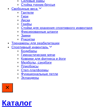
Силовые рамы
Стойка турник-брусья
Свободные веса
Гантели
Гири
Диски
Грифы
Стойки для хранения спортивного инвентаря
Фиксированные штанги
Замки
Рукоятки
Тренажеры для реабилитации
Спортивный инвентарь
Бодибары
Гимнастические мячи
Коврики для фитнеса и йоги
Медболы, сэндбэги
Плиобоксы
Степ-платформы
Функциональные петли
Эспандеры
Каталог