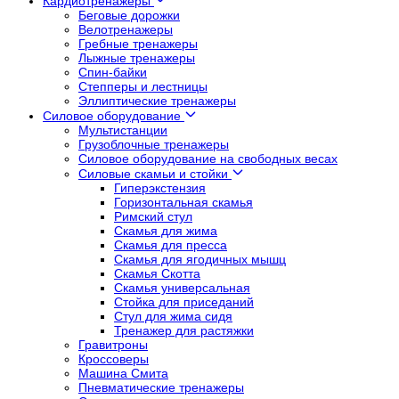
Кардиотренажеры
Беговые дорожки
Велотренажеры
Гребные тренажеры
Лыжные тренажеры
Спин-байки
Степперы и лестницы
Эллиптические тренажеры
Силовое оборудование
Мультистанции
Грузоблочные тренажеры
Силовое оборудование на свободных весах
Силовые скамьи и стойки
Гиперэкстензия
Горизонтальная скамья
Римский стул
Скамья для жима
Скамья для пресса
Скамья для ягодичных мышц
Скамья Скотта
Скамья универсальная
Стойка для приседаний
Стул для жима сидя
Тренажер для растяжки
Гравитроны
Кроссоверы
Машина Смита
Пневматические тренажеры