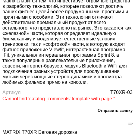
Matrix славится тем, что инвестирует огромные средства
в разработку технологий, которые позволяют достичь
ваших фитнес целей более продуманными, простыми и
приятными способами. Эти технологии отличают
действительно премиальный продукт от всего
остального, что представлено на рынке. Это касается как
«железной» части, которая определяет идеальную
биомеханику и моделирует естественные условия
тренировки, так и «софтовой» части, в которую входят
фитнес приложение Viewfit, интерактивная программа
iFit, уникальная интервальная программа Sprint 8, а
также популярные развлекательные приложения,
соцсети, интернет-браузер, модуль Bluetooth и WiFi для
подключения разных устройств для прослушивания
музыки через мощные стерео-динамики и просмотра
любимых фильмов прямо на консоли.
Артикул
T70XR-03
Cannot find 'catalog_comments' template with page ''
Отправить заявку
MATRIX T70XR Беговая дорожка