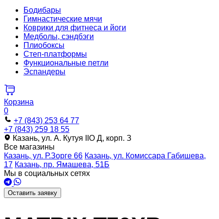
Бодибары
Гимнастические мячи
Коврики для фитнеса и йоги
Медболы, сэндбэги
Плиобоксы
Степ-платформы
Функциональные петли
Эспандеры
Корзина
0
+7 (843) 253 64 77
+7 (843) 259 18 55
Казань, ул. А. Кутуя IIO Д, корп. З
Все магазины
Казань, ул. Р.Зорге 66
Казань, ул. Комиссара Габишева,
17
Казань, пр. Ямашева, 51Б
Мы в социальных сетях
Оставить заявку