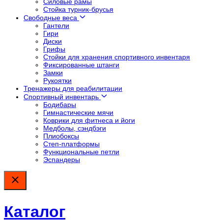
Силовые рамы
Стойка турник-брусья
Свободные веса
Гантели
Гири
Диски
Грифы
Стойки для хранения спортивного инвентаря
Фиксированные штанги
Замки
Рукоятки
Тренажеры для реабилитации
Спортивный инвентарь
Бодибары
Гимнастические мячи
Коврики для фитнеса и йоги
Медболы, сэндбэги
Плиобоксы
Степ-платформы
Функциональные петли
Эспандеры
Каталог