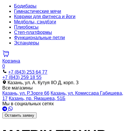
Бодибары
Гимнастические мячи
Коврики для фитнеса и йоги
Медболы, сэндбэги
Плиобоксы
Степ-платформы
Функциональные петли
Эспандеры
Корзина
0
+7 (843) 253 64 77
+7 (843) 259 18 55
Казань, ул. А. Кутуя IIO Д, корп. З
Все магазины
Казань, ул. Р.Зорге 66
Казань, ул. Комиссара Габишева,
17
Казань, пр. Ямашева, 51Б
Мы в социальных сетях
Оставить заявку