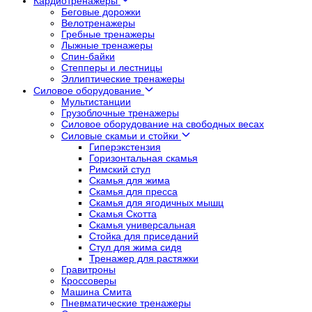
Кардиотренажеры
Беговые дорожки
Велотренажеры
Гребные тренажеры
Лыжные тренажеры
Спин-байки
Степперы и лестницы
Эллиптические тренажеры
Силовое оборудование
Мультистанции
Грузоблочные тренажеры
Силовое оборудование на свободных весах
Силовые скамьи и стойки
Гиперэкстензия
Горизонтальная скамья
Римский стул
Скамья для жима
Скамья для пресса
Скамья для ягодичных мышц
Скамья Скотта
Скамья универсальная
Стойка для приседаний
Стул для жима сидя
Тренажер для растяжки
Гравитроны
Кроссоверы
Машина Смита
Пневматические тренажеры