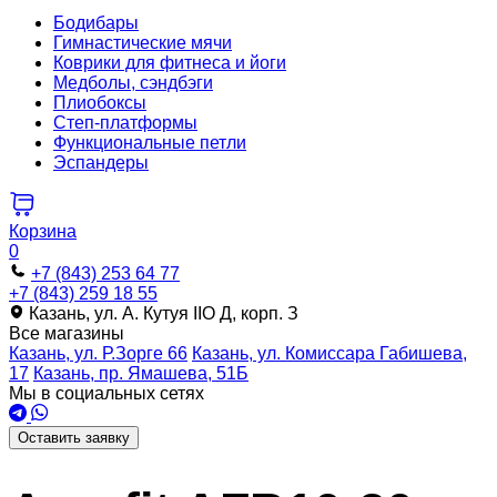
Бодибары
Гимнастические мячи
Коврики для фитнеса и йоги
Медболы, сэндбэги
Плиобоксы
Степ-платформы
Функциональные петли
Эспандеры
Корзина
0
+7 (843) 253 64 77
+7 (843) 259 18 55
Казань, ул. А. Кутуя IIO Д, корп. З
Все магазины
Казань, ул. Р.Зорге 66
Казань, ул. Комиссара Габишева,
17
Казань, пр. Ямашева, 51Б
Мы в социальных сетях
Оставить заявку