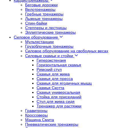
Кардиотренажеры
Беговые дорожки
Велотренажеры
Гребные тренажеры
Лыжные тренажеры
Спин-байки
Степперы и лестницы
Эллиптические тренажеры
Силовое оборудование
Мультистанции
Грузоблочные тренажеры
Силовое оборудование на свободных весах
Силовые скамьи и стойки
Гиперэкстензия
Горизонтальная скамья
Римский стул
Скамья для жима
Скамья для пресса
Скамья для ягодичных мышц
Скамья Скотта
Скамья универсальная
Стойка для приседаний
Стул для жима сидя
Тренажер для растяжки
Гравитроны
Кроссоверы
Машина Смита
Пневматические тренажеры