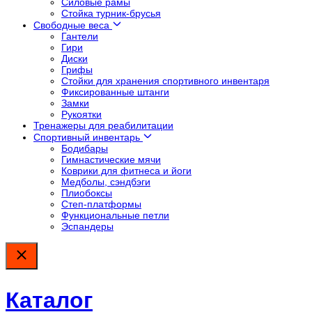
Силовые рамы
Стойка турник-брусья
Свободные веса
Гантели
Гири
Диски
Грифы
Стойки для хранения спортивного инвентаря
Фиксированные штанги
Замки
Рукоятки
Тренажеры для реабилитации
Спортивный инвентарь
Бодибары
Гимнастические мячи
Коврики для фитнеса и йоги
Медболы, сэндбэги
Плиобоксы
Степ-платформы
Функциональные петли
Эспандеры
Каталог