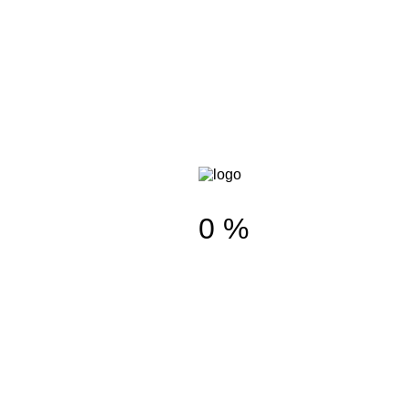
Коврики для фитнеса и йоги
Медболы, сэндбэги
Плиобоксы
Степ-платформы
Функциональные петли
Эспандеры
Корзина
0
+7 (843) 253 64 77
+7 (843) 259 18 55
Казань, ул. А. Кутуя IIO Д, корп. З
0 %
Все магазины
Казань, ул. Р.Зорге 66
Казань, ул. Комиссара Габишева,
17
Казань, пр. Ямашева, 51Б
Мы в социальных сетях
Оставить заявку
Набор