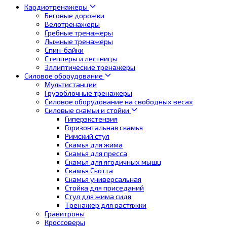
Кардиотренажеры
Беговые дорожки
Велотренажеры
Гребные тренажеры
Лыжные тренажеры
Спин-байки
Степперы и лестницы
Эллиптические тренажеры
Силовое оборудование
Мультистанции
Грузоблочные тренажеры
Силовое оборудование на свободных весах
Силовые скамьи и стойки
Гиперэкстензия
Горизонтальная скамья
Римский стул
Скамья для жима
Скамья для пресса
Скамья для ягодичных мышц
Скамья Скотта
Скамья универсальная
Стойка для приседаний
Стул для жима сидя
Тренажер для растяжки
Гравитроны
Кроссоверы