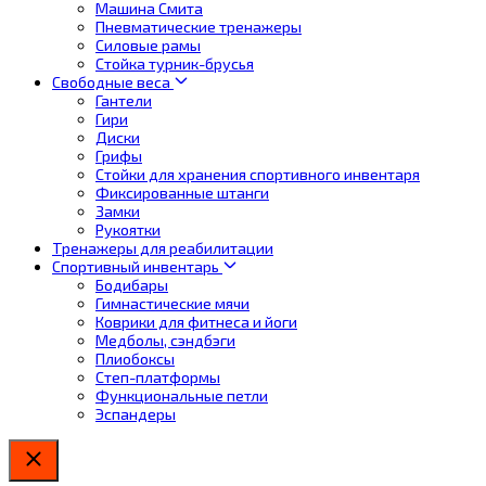
Машина Смита
Пневматические тренажеры
Силовые рамы
Стойка турник-брусья
Свободные веса
Гантели
Гири
Диски
Грифы
Стойки для хранения спортивного инвентаря
Фиксированные штанги
Замки
Рукоятки
Тренажеры для реабилитации
Спортивный инвентарь
Бодибары
Гимнастические мячи
Коврики для фитнеса и йоги
Медболы, сэндбэги
Плиобоксы
Степ-платформы
Функциональные петли
Эспандеры