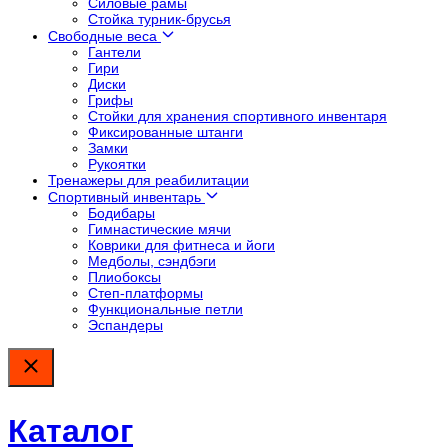
Силовые рамы
Стойка турник-брусья
Свободные веса
Гантели
Гири
Диски
Грифы
Стойки для хранения спортивного инвентаря
Фиксированные штанги
Замки
Рукоятки
Тренажеры для реабилитации
Спортивный инвентарь
Бодибары
Гимнастические мячи
Коврики для фитнеса и йоги
Медболы, сэндбэги
Плиобоксы
Степ-платформы
Функциональные петли
Эспандеры
Каталог