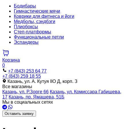
Бодибары
Гимнастические мячи
Коврики для фитнеса и йоги
Медболы, сэндбэги
Плиобоксы
Степ-платформы
Функциональные петли
Эспандеры
Корзина
0
+7 (843) 253 64 77
+7 (843) 259 18 55
Казань, ул. А. Кутуя IIO Д, корп. З
Все магазины
Казань, ул. Р.Зорге 66
Казань, ул. Комиссара Габишева,
17
Казань, пр. Ямашева, 51Б
Мы в социальных сетях
Оставить заявку