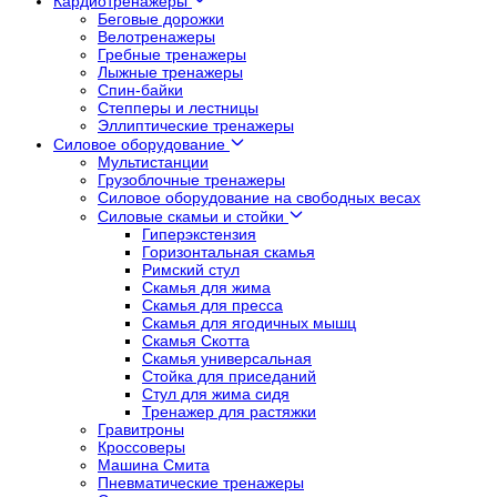
Кардиотренажеры
Беговые дорожки
Велотренажеры
Гребные тренажеры
Лыжные тренажеры
Спин-байки
Степперы и лестницы
Эллиптические тренажеры
Силовое оборудование
Мультистанции
Грузоблочные тренажеры
Силовое оборудование на свободных весах
Силовые скамьи и стойки
Гиперэкстензия
Горизонтальная скамья
Римский стул
Скамья для жима
Скамья для пресса
Скамья для ягодичных мышц
Скамья Скотта
Скамья универсальная
Стойка для приседаний
Стул для жима сидя
Тренажер для растяжки
Гравитроны
Кроссоверы
Машина Смита
Пневматические тренажеры