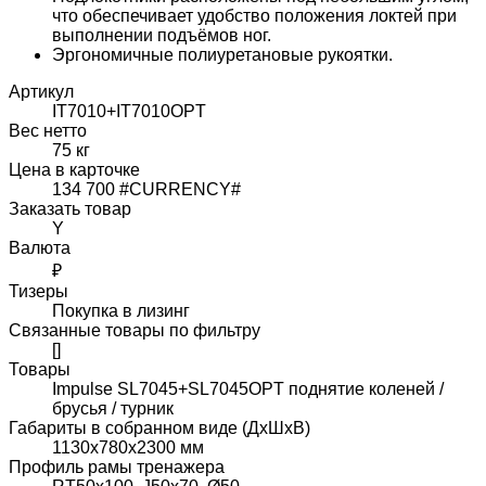
что обеспечивает удобство положения локтей при
выполнении подъёмов ног.
Эргономичные полиуретановые рукоятки.
Артикул
IT7010+IT7010OPT
Вес нетто
75 кг
Цена в карточке
134 700 #CURRENCY#
Заказать товар
Y
Валюта
₽
Тизеры
Покупка в лизинг
Связанные товары по фильтру
[]
Товары
Impulse SL7045+SL7045OPT поднятие коленей /
брусья / турник
Габариты в собранном виде (ДxШxВ)
1130x780x2300 мм
Профиль рамы тренажера